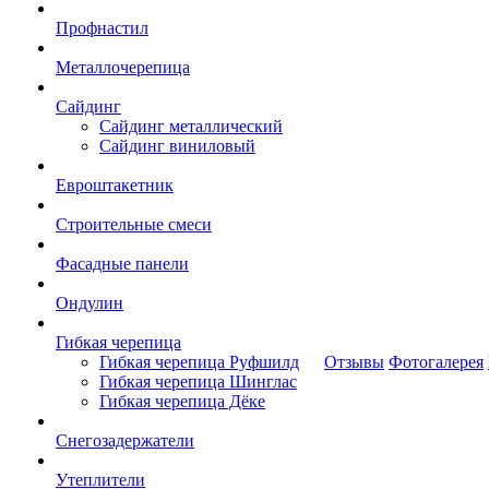
Профнастил
Металлочерепица
Сайдинг
Сайдинг металлический
Сайдинг виниловый
Евроштакетник
Строительные смеси
Фасадные панели
Ондулин
Гибкая черепица
Гибкая черепица Руфшилд
Отзывы
Фотогалерея
Гибкая черепица Шинглас
Гибкая черепица Дёке
Снегозадержатели
Утеплители