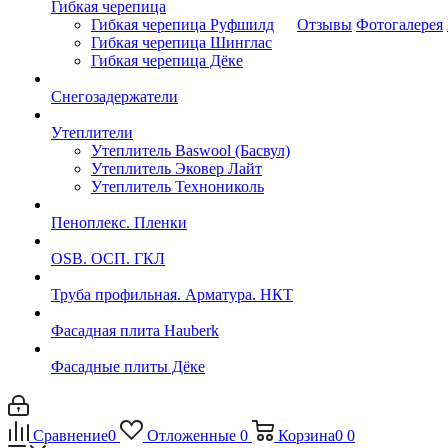
Гибкая черепица
Гибкая черепица Руфшилд
Отзывы
Фотогалерея
Гибкая черепица Шинглас
Гибкая черепица Дёке
Снегозадержатели
Утеплители
Утеплитель Baswool (Басвул)
Утеплитель Эковер Лайт
Утеплитель Технониколь
Пеноплекс. Пленки
OSB. ОСП. ГКЛ
Труба профильная. Арматура. НКТ
Фасадная плита Hauberk
Фасадные плиты Дёке
Сравнение
0
Отложенные
0
Корзина
0
0