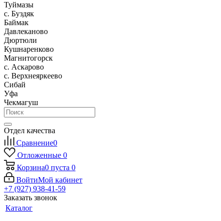
Туймазы
c. Буздяк
Баймак
Давлеканово
Дюртюли
Кушнаренково
Магнитогорск
с. Аскарово
с. Верхнеяркеево
Сибай
Уфа
Чекмагуш
Отдел качества
Сравнение
0
Отложенные
0
Корзина
0
пуста
0
Войти
Мой кабинет
+7 (927) 938-41-59
Заказать звонок
Каталог