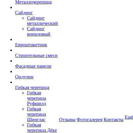
Металлочерепица
Сайдинг
Сайдинг
металлический
Сайдинг
виниловый
Евроштакетник
Строительные смеси
Фасадные панели
Ондулин
Гибкая черепица
Гибкая
черепица
Руфшилд
Гибкая
черепица
Ещ
Шинглас
Отзывы
Фотогалерея
Контакты
Гибкая
черепица Дёке