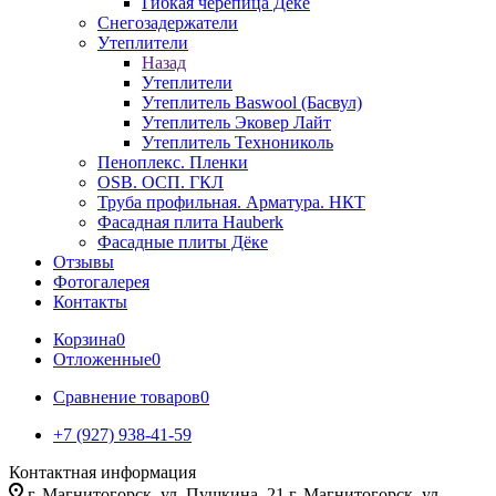
Гибкая черепица Дёке
Снегозадержатели
Утеплители
Назад
Утеплители
Утеплитель Baswool (Басвул)
Утеплитель Эковер Лайт
Утеплитель Технониколь
Пеноплекс. Пленки
OSB. ОСП. ГКЛ
Труба профильная. Арматура. НКТ
Фасадная плита Hauberk
Фасадные плиты Дёке
Отзывы
Фотогалерея
Контакты
Корзина
0
Отложенные
0
Сравнение товаров
0
+7 (927) 938-41-59
Контактная информация
г. Магнитогорск, ул. Пушкина, 21 г. Магнитогорск, ул.