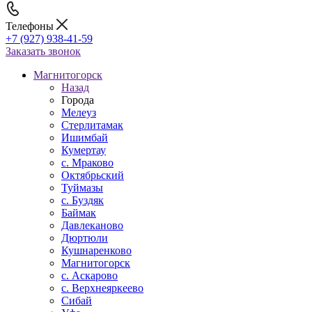
Телефоны
+7 (927) 938-41-59
Заказать звонок
Магнитогорск
Назад
Города
Мелеуз
Стерлитамак
Ишимбай
Кумертау
c. Мраково
Октябрьский
Туймазы
c. Буздяк
Баймак
Давлеканово
Дюртюли
Кушнаренково
Магнитогорск
с. Аскарово
с. Верхнеяркеево
Сибай