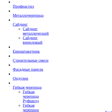
Профнастил
Металлочерепица
Сайдинг
Сайдинг
металлический
Сайдинг
виниловый
Евроштакетник
Строительные смеси
Фасадные панели
Ондулин
Гибкая черепица
Гибкая
черепица
Руфшилд
Гибкая
черепица