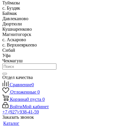
Туймазы
c. Буздяк
Баймак
Давлеканово
Дюртюли
Кушнаренково
Магнитогорск
с. Аскарово
с. Верхнеяркеево
Сибай
Уфа
Чекмагуш
Отдел качества
Сравнение
0
Отложенные
0
Корзина
0
пуста
0
Войти
Мой кабинет
+7 (927) 938-41-59
Заказать звонок
Каталог