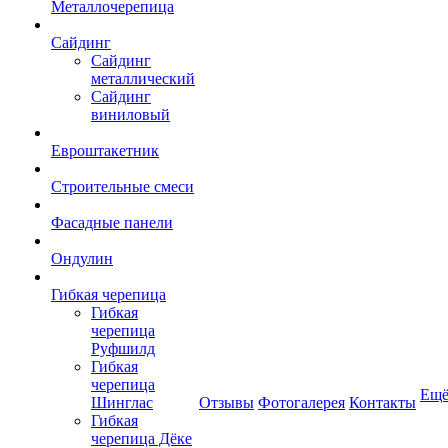
Металлочерепица
Сайдинг
Сайдинг
металлический
Сайдинг
виниловый
Евроштакетник
Строительные смеси
Фасадные панели
Ондулин
Гибкая черепица
Гибкая
черепица
Руфшилд
Гибкая
черепица
Ещ
Шинглас
Отзывы
Фотогалерея
Контакты
Гибкая
черепица Дёке