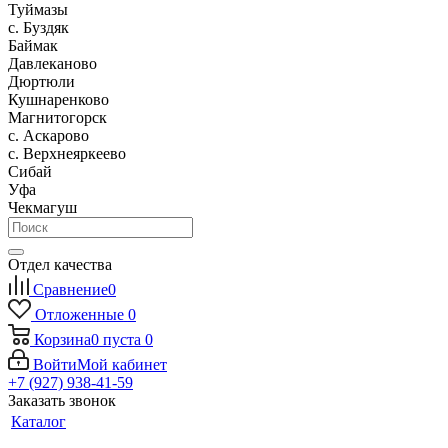
Туймазы
c. Буздяк
Баймак
Давлеканово
Дюртюли
Кушнаренково
Магнитогорск
с. Аскарово
с. Верхнеяркеево
Сибай
Уфа
Чекмагуш
Отдел качества
Сравнение
0
Отложенные
0
Корзина
0
пуста
0
Войти
Мой кабинет
+7 (927) 938-41-59
Заказать звонок
Каталог