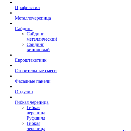
Профнастил
Металлочерепица
Сайдинг
Сайдинг
металлический
Сайдинг
виниловый
Евроштакетник
Строительные смеси
Фасадные панели
Ондулин
Гибкая черепица
Гибкая
черепица
Руфшилд
Гибкая
черепица