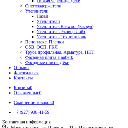
Гибкая черепица Дёке
Снегозадержатели
Утеплители
Назад
Утеплители
Утеплитель Baswool (Басвул)
Утеплитель Эковер Лайт
Утеплитель Технониколь
Пеноплекс. Пленки
OSB. ОСП. ГКЛ
Труба профильная. Арматура. НКТ
Фасадная плита Hauberk
Фасадные плиты Дёке
Отзывы
Фотогалерея
Контакты
Корзина
0
Отложенные
0
Сравнение товаров
0
+7 (927) 938-41-59
Контактная информация
г. Магнитогорск, ул. Пушкина, 21 г. Магнитогорск, ул.