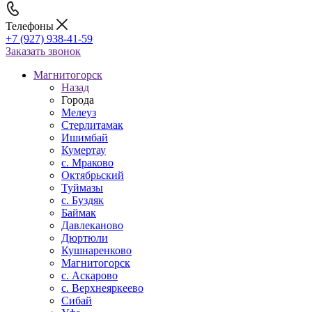
Телефоны
+7 (927) 938-41-59
Заказать звонок
Магнитогорск
Назад
Города
Мелеуз
Стерлитамак
Ишимбай
Кумертау
c. Мраково
Октябрьский
Туймазы
c. Буздяк
Баймак
Давлеканово
Дюртюли
Кушнаренково
Магнитогорск
с. Аскарово
с. Верхнеяркеево
Сибай