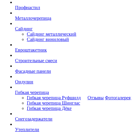
Профнастил
Металлочерепица
Сайдинг
Сайдинг металлический
Сайдинг виниловый
Евроштакетник
Строительные смеси
Фасадные панели
Ондулин
Гибкая черепица
Гибкая черепица Руфшилд
Отзывы
Фотогалерея
Гибкая черепица Шинглас
Гибкая черепица Дёке
Снегозадержатели
Утеплители