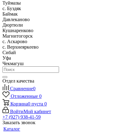
Туймазы
c. Буздяк
Баймак
Давлеканово
Дюртюли
Кушнаренково
Магнитогорск
с. Аскарово
с. Верхнеяркеево
Сибай
Уфа
Чекмагуш
Отдел качества
Сравнение
0
Отложенные
0
Корзина
0
пуста
0
Войти
Мой кабинет
+7 (927) 938-41-59
Заказать звонок
Каталог