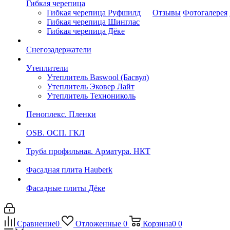
Гибкая черепица
Гибкая черепица Руфшилд
Отзывы
Фотогалерея
Гибкая черепица Шинглас
Гибкая черепица Дёке
Снегозадержатели
Утеплители
Утеплитель Baswool (Басвул)
Утеплитель Эковер Лайт
Утеплитель Технониколь
Пеноплекс. Пленки
OSB. ОСП. ГКЛ
Труба профильная. Арматура. НКТ
Фасадная плита Hauberk
Фасадные плиты Дёке
Сравнение
0
Отложенные
0
Корзина
0
0