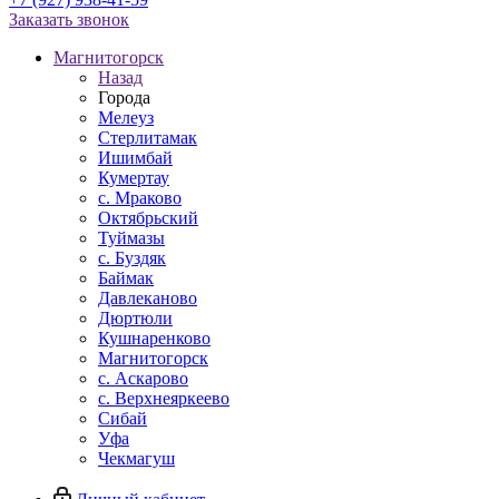
Заказать звонок
Магнитогорск
Назад
Города
Мелеуз
Стерлитамак
Ишимбай
Кумертау
c. Мраково
Октябрьский
Туймазы
c. Буздяк
Баймак
Давлеканово
Дюртюли
Кушнаренково
Магнитогорск
с. Аскарово
с. Верхнеяркеево
Сибай
Уфа
Чекмагуш