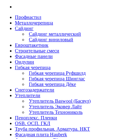
Профнастил
Металлочерепица
Сайдинг
Сайдинг металлический
Сайдинг виниловый
Евроштакетник
Строительные смеси
Фасадные панели
Ондулин
Гибкая черепица
Гибкая черепица Руфшилд
Гибкая черепица Шинглас
Гибкая черепица Дёке
Снегозадержатели
Утеплители
Утеплитель Baswool (Басвул)
Утеплитель Эковер Лайт
Утеплитель Технониколь
Пеноплекс. Пленки
OSB. ОСП. ГКЛ
Труба профильная. Арматура. НКТ
Фасадная плита Hauberk