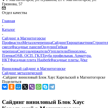
Грязнова, 57
Отдел качества
Главная
-
Каталог
-
Сайдинг в Магнитогорске
Профнастил
Металлочерепица
Сайдинг
Евроштакетник
Строите
смеси
Фасадные панели
Ондулин
Гибкая
черепица
Снегозадержатели
Утеплители
Пеноплекс.
Пленки
OSB. ОСП. ГКЛ
Труба профильная. Арматура.
НКТ
Фасадная плита Hauberk
Фасадные плиты Дёке
-
Виниловый сайдинг в Магнитогорске
Сайдинг металлический
-
Сайдинг виниловый Блок Хаус Карельский в Магнитогорске
Поделиться
Сайдинг виниловый Блок Хаус