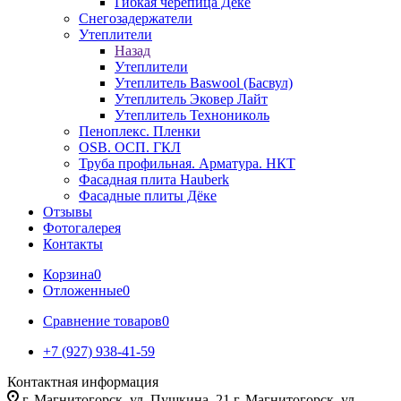
Гибкая черепица Дёке
Снегозадержатели
Утеплители
Назад
Утеплители
Утеплитель Baswool (Басвул)
Утеплитель Эковер Лайт
Утеплитель Технониколь
Пеноплекс. Пленки
OSB. ОСП. ГКЛ
Труба профильная. Арматура. НКТ
Фасадная плита Hauberk
Фасадные плиты Дёке
Отзывы
Фотогалерея
Контакты
Корзина
0
Отложенные
0
Сравнение товаров
0
+7 (927) 938-41-59
Контактная информация
г. Магнитогорск, ул. Пушкина, 21 г. Магнитогорск, ул.