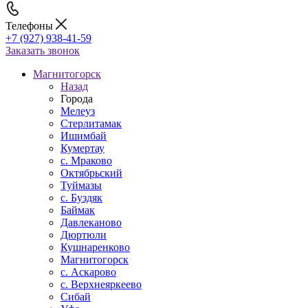
Телефоны
+7 (927) 938-41-59
Заказать звонок
Магнитогорск
Назад
Города
Мелеуз
Стерлитамак
Ишимбай
Кумертау
c. Мраково
Октябрьский
Туймазы
c. Буздяк
Баймак
Давлеканово
Дюртюли
Кушнаренково
Магнитогорск
с. Аскарово
с. Верхнеяркеево
Сибай