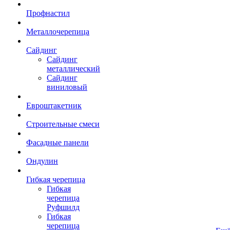
Профнастил
Металлочерепица
Сайдинг
Сайдинг
металлический
Сайдинг
виниловый
Евроштакетник
Строительные смеси
Фасадные панели
Ондулин
Гибкая черепица
Гибкая
черепица
Руфшилд
Гибкая
черепица