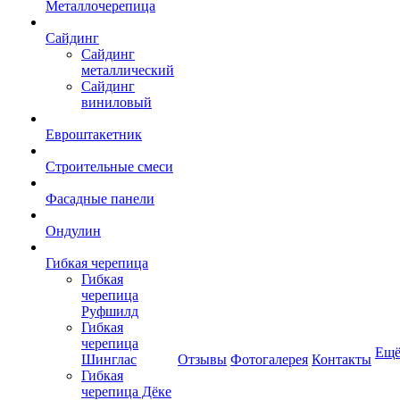
Металлочерепица
Сайдинг
Сайдинг
металлический
Сайдинг
виниловый
Евроштакетник
Строительные смеси
Фасадные панели
Ондулин
Гибкая черепица
Гибкая
черепица
Руфшилд
Гибкая
черепица
Ещ
Шинглас
Отзывы
Фотогалерея
Контакты
Гибкая
черепица Дёке