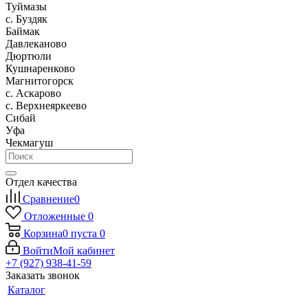
Туймазы
c. Буздяк
Баймак
Давлеканово
Дюртюли
Кушнаренково
Магнитогорск
с. Аскарово
с. Верхнеяркеево
Сибай
Уфа
Чекмагуш
Отдел качества
Сравнение
0
Отложенные
0
Корзина
0
пуста
0
Войти
Мой кабинет
+7 (927) 938-41-59
Заказать звонок
Каталог