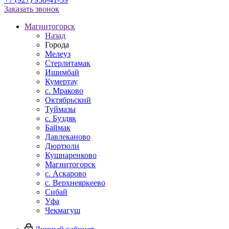
Заказать звонок
Магнитогорск
Назад
Города
Мелеуз
Стерлитамак
Ишимбай
Кумертау
c. Мраково
Октябрьский
Туймазы
c. Буздяк
Баймак
Давлеканово
Дюртюли
Кушнаренково
Магнитогорск
с. Аскарово
с. Верхнеяркеево
Сибай
Уфа
Чекмагуш