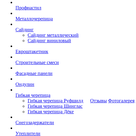
Профнастил
Металлочерепица
Сайдинг
Сайдинг металлический
Сайдинг виниловый
Евроштакетник
Строительные смеси
Фасадные панели
Ондулин
Гибкая черепица
Гибкая черепица Руфшилд
Отзывы
Фотогалерея
Гибкая черепица Шинглас
Гибкая черепица Дёке
Снегозадержатели
Утеплители