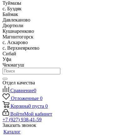
Туймазы
c. Буздяк
Баймак
Давлеканово
Дюртюли
Кушнаренково
Магнитогорск
с. Аскарово
с. Верхнеяркеево
Сибай
Уфа
Чекмагуш
Отдел качества
Сравнение
0
Отложенные
0
Корзина
0
пуста
0
Войти
Мой кабинет
+7 (927) 938-41-59
Заказать звонок
Каталог