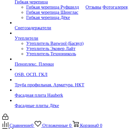
Гибкая черепица
Гибкая черепица Руфшилд
Отзывы
Фотогалерея
Гибкая черепица Шинглас
Гибкая черепица Дёке
Снегозадержатели
Утеплители
Утеплитель Baswool (Басвул)
Утеплитель Эковер Лайт
Утеплитель Технониколь
Пеноплекс. Пленки
OSB. ОСП. ГКЛ
Труба профильная. Арматура. НКТ
Фасадная плита Hauberk
Фасадные плиты Дёке
Сравнение
0
Отложенные
0
Корзина
0
0